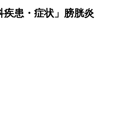
科疾患・症状」膀胱炎