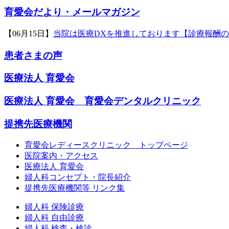
育愛会だより・メールマガジン
【06月15日】
当院は医療DXを推進しております【診療報酬
患者さまの声
医療法人 育愛会
医療法人 育愛会 育愛会デンタルクリニック
提携先医療機関
育愛会レディースクリニック トップページ
医院案内・アクセス
医療法人 育愛会
婦人科コンセプト・院長紹介
提携先医療機関等 リンク集
婦人科 保険診療
婦人科 自由診療
婦人科 検査・検診