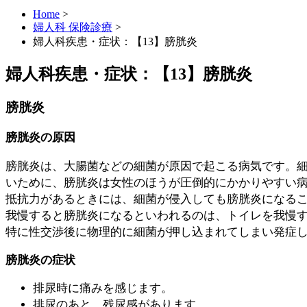
Home
>
婦人科 保険診療
>
婦人科疾患・症状：【13】膀胱炎
婦人科疾患・症状：【13】膀胱炎
膀胱炎
膀胱炎の原因
膀胱炎は、大腸菌などの細菌が原因で起こる病気です。
いために、膀胱炎は女性のほうが圧倒的にかかりやすい
抵抗力があるときには、細菌が侵入しても膀胱炎になる
我慢すると膀胱炎になるといわれるのは、トイレを我慢
特に性交渉後に物理的に細菌が押し込まれてしまい発症
膀胱炎の症状
排尿時に痛みを感じます。
排尿のあと、残尿感があります。