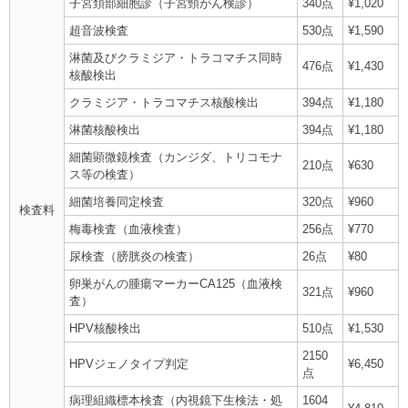
子宮頚部細胞診（子宮頸がん検診）
340点
¥1,020
超音波検査
530点
¥1,590
淋菌及びクラミジア・トラコマチス同時
476点
¥1,430
核酸検出
クラミジア・トラコマチス核酸検出
394点
¥1,180
淋菌核酸検出
394点
¥1,180
細菌顕微鏡検査（カンジダ、トリコモナ
210点
¥630
ス等の検査）
細菌培養同定検査
320点
¥960
検査料
梅毒検査（血液検査）
256点
¥770
尿検査（膀胱炎の検査）
26点
¥80
卵巣がんの腫瘍マーカーCA125（血液検
321点
¥960
査）
HPV核酸検出
510点
¥1,530
2150
HPVジェノタイプ判定
¥6,450
点
病理組織標本検査（内視鏡下生検法・処
1604