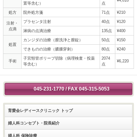
¥4,810
置等含む）
点
処方
院外処方箋
71点
¥210
プラセンタ注射
40点
¥120
注射・
点滴
淋病の点滴治療
135点
¥400
カンジダの治療（膣洗浄と膣錠）
50点
¥150
処置
できものの治療（膿腫穿刺）
80点
¥240
子宮頸管ポリープ切除（病理検査・投薬
2074
手術
¥6,220
等含む）
点
045-231-1770 / FAX 045-315-5053
育愛会レディースクリニック トップ
婦人科コンセプト・院長紹介
婦人科 保険診療