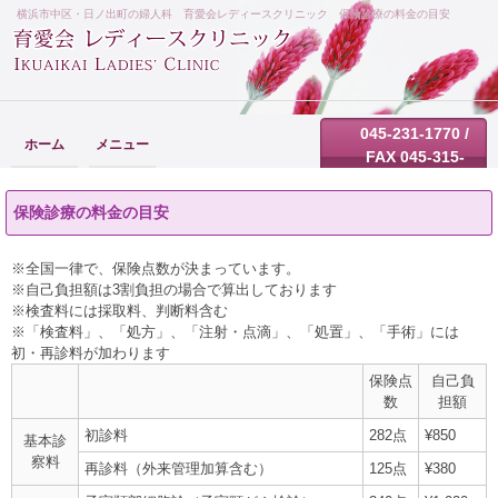
横浜市中区・日ノ出町の婦人科 育愛会レディースクリニック 保険診療の料金の目安
045-231-1770 /
ホーム
メニュー
FAX 045-315-
5053
保険診療の料金の目安
※全国一律で、保険点数が決まっています。
※自己負担額は3割負担の場合で算出しております
※検査料には採取料、判断料含む
※「検査料」、「処方」、「注射・点滴」、「処置」、「手術」には
初・再診料が加わります
保険点
自己負
数
担額
初診料
282点
¥850
基本診
察料
再診料（外来管理加算含む）
125点
¥380