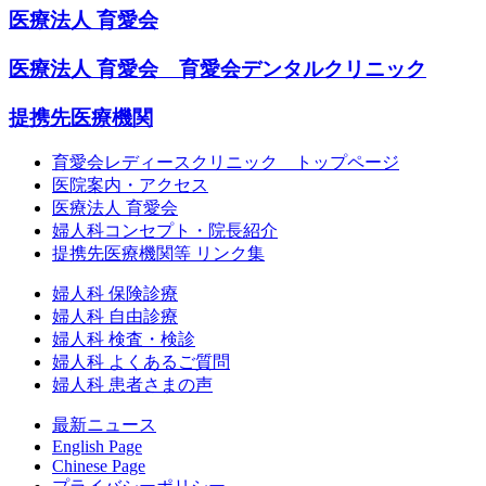
医療法人 育愛会
医療法人 育愛会 育愛会デンタルクリニック
提携先医療機関
育愛会レディースクリニック トップページ
医院案内・アクセス
医療法人 育愛会
婦人科コンセプト・院長紹介
提携先医療機関等 リンク集
婦人科 保険診療
婦人科 自由診療
婦人科 検査・検診
婦人科 よくあるご質問
婦人科 患者さまの声
最新ニュース
English Page
Chinese Page