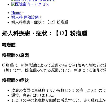
Home
>
婦人科 保険診療
>
婦人科疾患・症状：【12】粉瘤腫
婦人科疾患・症状：【12】粉瘤腫
粉瘤腫
粉瘤腫の原因
粉瘤腫は、新陳代謝によって皮膚からはがれ落ちた垢などの
（垢）です。粉瘤腫のできる原因として、刺激による細胞の
粉瘤腫の症状
皮膚の表面に直径数ミリから数センチの瘤（こぶ）のよ
通常、痛みはありません。
しこりの中の老廃物が細菌に感染すると、赤く腫れ上が