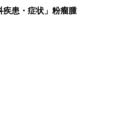
科疾患・症状」粉瘤腫