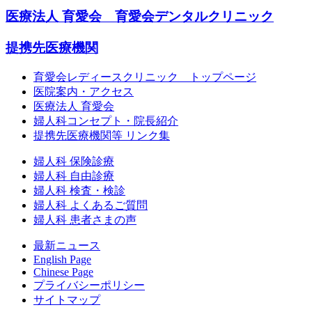
医療法人 育愛会 育愛会デンタルクリニック
提携先医療機関
育愛会レディースクリニック トップページ
医院案内・アクセス
医療法人 育愛会
婦人科コンセプト・院長紹介
提携先医療機関等 リンク集
婦人科 保険診療
婦人科 自由診療
婦人科 検査・検診
婦人科 よくあるご質問
婦人科 患者さまの声
最新ニュース
English Page
Chinese Page
プライバシーポリシー
サイトマップ